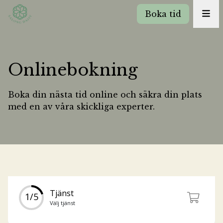
Boka tid
Onlinebokning
Boka din nästa tid online och säkra din plats
med en av våra skickliga experter.